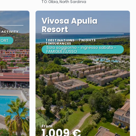
TO:
Olbia, North Sardinia
Vivosa Apulia
Resort
1 ACTIVITY
SPORT
1 DESTINATIONS
7 NIGHTS
1 INSURANCES
Solo soggiorno - ingresso sabato -
FAMIGLIE/LUSSO
From
1.009 €