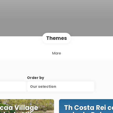
Themes
Mare
Order by
Our selection
caa Village
Th Costa Rei 