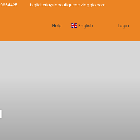
239864425
biglietteria@laboutiquedelviaggio.com
Help
English
Login
a