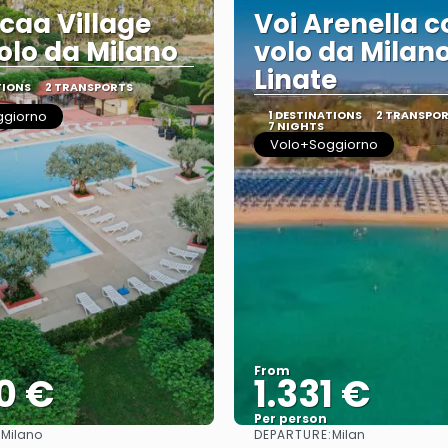
caa Village
Voi Arenella c
olo da Milano
volo da Milan
Linate
TIONS
2 TRANSPORTS
ggiorno
1 DESTINATIONS
2 TRANSPO
7 NIGHTS
Volo+Soggiorno
From
0 €
1.331 €
Per person
:
DEPARTURE:
Milano
Milan
See
See