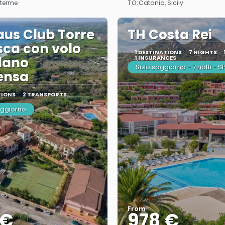
TO:
 terme
Catania, Sicily
aus Club Torre
TH Costa Rei
ca con volo
1 DESTINATIONS
7 NIGHTS
lano
1 INSURANCES
Solo soggiorno - 7 notti - 
ensa
TIONS
2 TRANSPORTS
oggiorno
From
 €
978 €