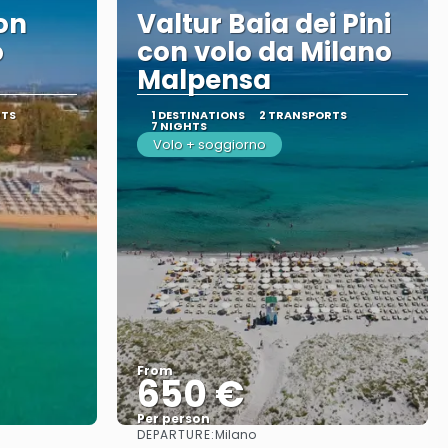
on
Valtur Baia dei Pini
o
con volo da Milano
Malpensa
RTS
1 DESTINATIONS
2 TRANSPORTS
7 NIGHTS
Volo + soggiorno
From
650 €
Per person
DEPARTURE:
Milano
See