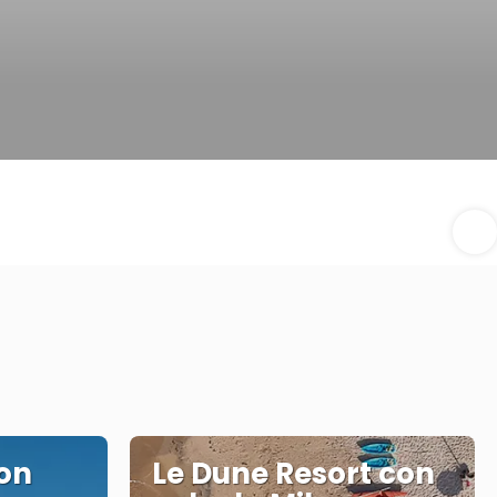
con
Le Dune Resort con