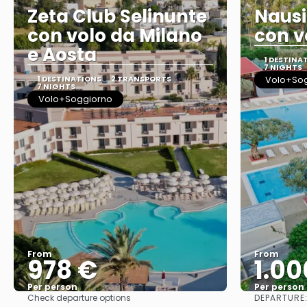
Zeta Club Selinunte
Nausi
con volo da Milano
con v
e Aosta
1 DESTINA
7 NIGHTS
1 DESTINATIONS
2 TRANSPORTS
Volo+So
7 NIGHTS
Volo+Soggiorno
From
From
978 €
1.00
Per person
Per person
DEPARTURE
Check departure options
See