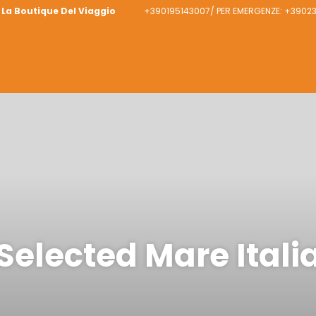
La Boutique Del Viaggio
+390195143007/ PER EMERGENZE: +390
Selected Mare Itali