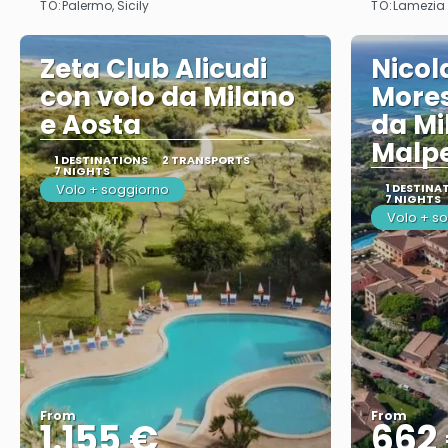
TO:
TO:
Palermo, Sicily
Lamezia
Zeta Club Alicudi
Nicol
con volo da Milano
Mores
e Aosta
da Mi
Malp
1 DESTINATIONS
2 TRANSPORTS
7 NIGHTS
Volo + soggiorno
1 DESTINA
7 NIGHTS
Volo + s
From
From
1.155 €
662