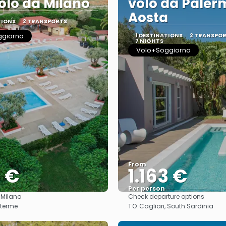
olo da Milano
volo da Paler
Aosta
TIONS
2 TRANSPORTS
ggiorno
1 DESTINATIONS
2 TRANSPO
7 NIGHTS
Volo+Soggiorno
From
4 €
1.163 €
Per person
:
Milano
Check departure options
See
See
TO:
 terme
Cagliari, South Sardinia