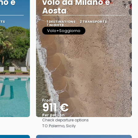
mo e
volo da Milano e
Aosta
RTS
1 DESTINATIONS
2 TRANSPORTS
7 NIGHTS
Volo+Soggiorno
From
911 €
Per person
Check departure options
See
TO:
Palermo, Sicily