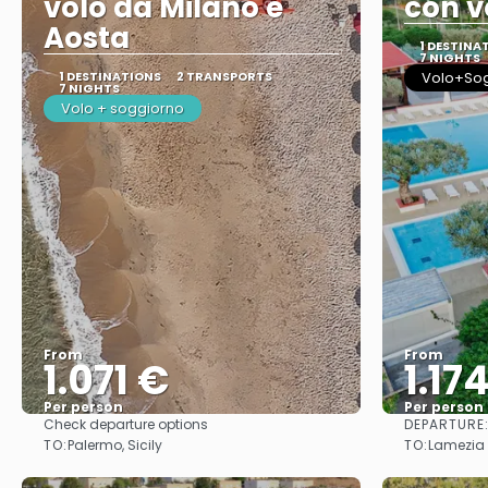
volo da Milano e
con v
Aosta
1 DESTINA
7 NIGHTS
1 DESTINATIONS
2 TRANSPORTS
Volo+So
7 NIGHTS
Volo + soggiorno
From
From
1.071 €
1.17
Per person
Per person
DEPARTURE
Check departure options
See
TO:
TO:
Palermo, Sicily
Lamezia