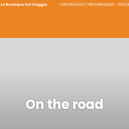
La Boutique Del Viaggio
+390195143007/ PER EMERGENZE: +390
On the road