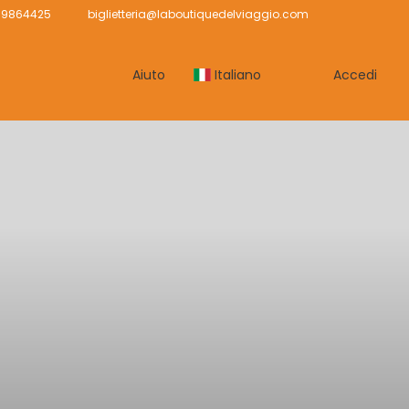
239864425
biglietteria@laboutiquedelviaggio.com
Aiuto
Italiano
Accedi