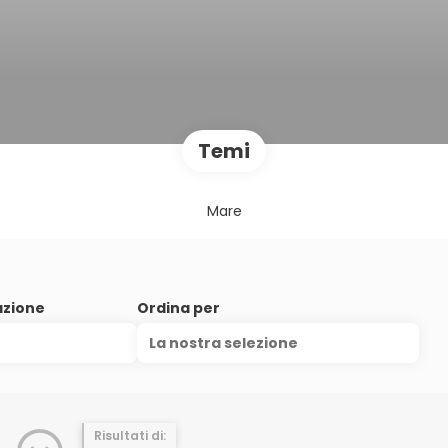
Temi
Mare
azione
Ordina per
La nostra selezione
Risultati di: