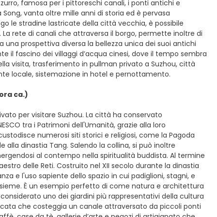
urro, famosa per i pittoreschi canali, i ponti antichi e
 Song, vanta oltre mille anni di storia ed è pervasa
 le stradine lastricate della città vecchia, è possibile
 La rete di canali che attraversa il borgo, permette inoltre di
una prospettiva diversa la bellezza unica dei suoi antichi
e il fascino dei villaggi d’acqua cinesi, dove il tempo sembra
lla visita, trasferimento in pullman privato a Suzhou, città
torante locale, sistemazione in hotel e pernottamento.
 ora ca.)
ivato per visitare Suzhou. La città ha conservato
UNESCO tra i Patrimoni dell'Umanità, grazie alla loro
e custodisce numerosi siti storici e religiosi, come la Pagoda
 alla dinastia Tang. Salendo la collina, si può inoltre
mmergendosi al contempo nella spiritualità buddista. Al termine
aestro delle Reti. Costruito nel XII secolo durante la dinastia
za e l'uso sapiente dello spazio in cui padiglioni, stagni, e
nsieme. È un esempio perfetto di come natura e architettura
onsiderato uno dei giardini più rappresentativi della cultura
tricata che costeggia un canale attraversato da piccoli ponti
ffè, case da tè, gallerie d’arte e negozi di artigianato che