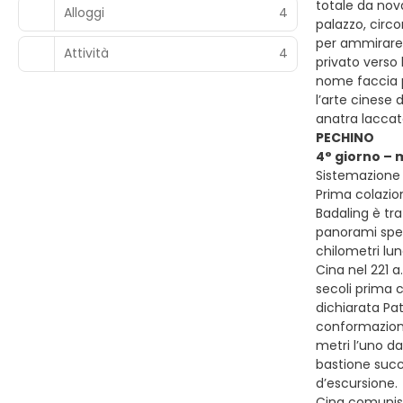
totale da nova
Alloggi
4
palazzo, circ
per ammirare 
Attività
4
privato verso 
nome faccia p
l’arte cinese 
anatra laccat
PECHINO
4° giorno – 
Sistemazione 
Prima colazion
Badaling è tra
panorami spet
chilometri lun
Cina nel 221 a
secoli prima 
dichiarata Pa
conformazione 
metri l’uno da
bastione succe
d’escursione.
Cina comunist