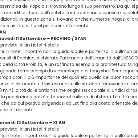
l’Assemblea del Popolo si trovano lungo il suo perimetro. Da qui
rare edifici storici dall'architettura tradizionale cinese mescol
izionali. In questa zona si trovano anche numerosi negozi di articol
ale e rientro in hotel per il pernottamento
’AN
giovedì 11 Settembre – PECHINO / XI’AN
revista: Xi’an Hotel 4 stelle
e in hotel, incontro con la guida locale e partenza in pullman priv
eriali di Pechino, dichiarato Patrimonio dell'Umanità dall'UNESCO
 della Città Proibita, è un raffinato esempio di architettura Ming
uendo ferrei principi di numerologia e di feng shui. Per cinque s
propiziatori, il più importante dei quali era quello del buon raccol
pranzo in ristorante e trasferimento alla stazione ferroviaria in te
0 min), città dalle antichissime origini. Fu capitale di undici din
a popolazione arrivò a toccare il milione di abitanti. La città era
, che da qui partiva dirigendosi ad Est fino alla costa orientale d
e pernottamento.
venerdì 12 Settembre – XI’AN
revista: Xi’an Hotel 4 stelle
e in hotel, incontro con la guida locale e partenza in pullman pri