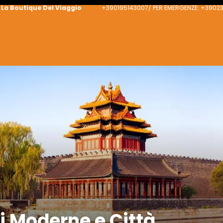
La Boutique Del Viaggio
+390195143007/ PER EMERGENZE: +390
i Moderne e Città