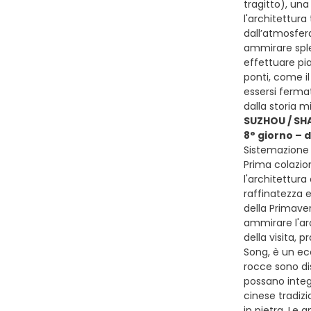
tragitto), una
l'architettura
dall’atmosfera
ammirare splen
effettuare pi
ponti, come i
essersi fermat
dalla storia m
SUZHOU / SH
8° giorno – 
Sistemazione 
Prima colazion
l'architettura
raffinatezza e
della Primaver
ammirare l'arc
della visita, 
Song, è un ecc
rocce sono di
possano integ
cinese tradizi
in pietra. Le 