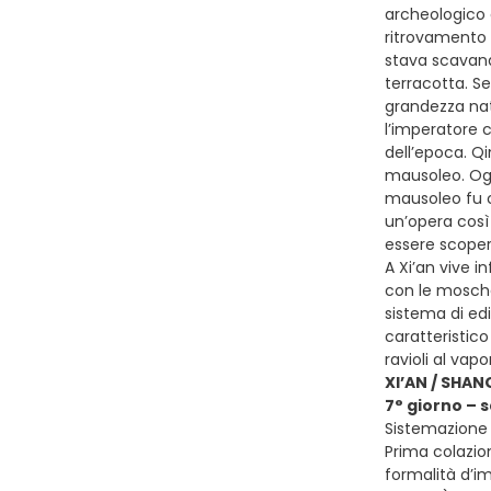
archeologico d
ritrovamento 
stava scavando
terracotta. Se
grandezza natu
l’imperatore c
dell’epoca. Qi
mausoleo. Ogn
mausoleo fu co
un’opera così
essere scoper
A Xi’an vive 
con le moschee
sistema di edi
caratteristico
ravioli al vap
XI’AN / SHAN
7° giorno – 
Sistemazione 
Prima colazion
formalità d’im