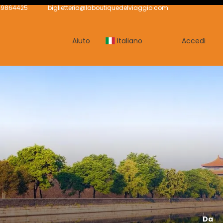
239864425
biglietteria@laboutiquedelviaggio.com
Aiuto
Italiano
Accedi
Da