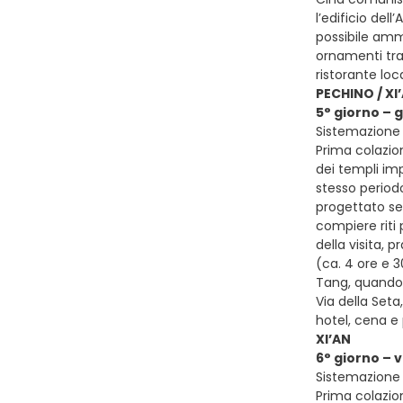
l’edificio del
possibile ammi
ornamenti trad
ristorante loc
PECHINO / XI
5° giorno – 
Sistemazione p
Prima colazion
dei templi imp
stesso periodo
progettato seg
compiere riti 
della visita, 
(ca. 4 ore e 3
Tang, quando l
Via della Seta
hotel, cena 
XI’AN
6° giorno – 
Sistemazione p
Prima colazion