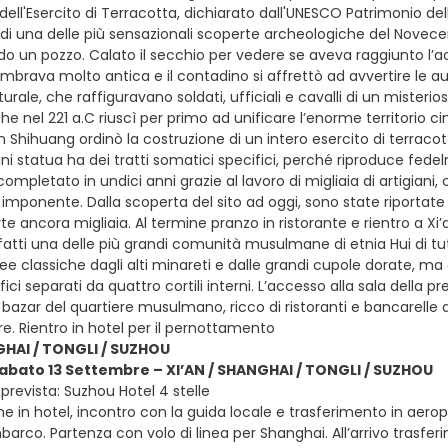
ell'Esercito di Terracotta, dichiarato dall'UNESCO Patrimonio dell'
di una delle più sensazionali scoperte archeologiche del Nove
 un pozzo. Calato il secchio per vedere se aveva raggiunto l’acq
mbrava molto antica e il contadino si affrettò ad avvertire le auto
rale, che raffiguravano soldati, ufficiali e cavalli di un misterios
he nel 221 a.C riuscì per primo ad unificare l’enorme territorio c
n Shihuang ordinò la costruzione di un intero esercito di terracot
i statua ha dei tratti somatici specifici, perché riproduce fedel
mpletato in undici anni grazie al lavoro di migliaia di artigiani
 imponente. Dalla scoperta del sito ad oggi, sono state riportat
te ancora migliaia. Al termine pranzo in ristorante e rientro a X
infatti una delle più grandi comunità musulmane di etnia Hui di 
 classiche dagli alti minareti e dalle grandi cupole dorate, ma 
fici separati da quattro cortili interni. L’accesso alla sala della 
 bazar del quartiere musulmano, ricco di ristoranti e bancarelle d
ore. Rientro in hotel per il pernottamento
GHAI / TONGLI / SUZHOU
sabato 13 Settembre – XI’AN / SHANGHAI / TONGLI / SUZHOU
prevista: Suzhou Hotel 4 stelle
e in hotel, incontro con la guida locale e trasferimento in aeropo
barco. Partenza con volo di linea per Shanghai. All’arrivo trasf