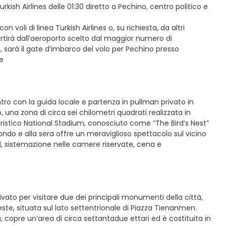
rkish Airlines delle 01:30 diretto a Pechino, centro politico e
voli di linea Turkish Airlines o, su richiesta, da altri
rtirà dall’aeroporto scelto dal maggior numero di
ti, sarà il gate d’imbarco del volo per Pechino presso
me
ontro con la guida locale e partenza in pullman privato in
, una zona di circa sei chilometri quadrati realizzata in
turistico National Stadium, conosciuto come “The Bird’s Nest”
mondo e alla sera offre un meraviglioso spettacolo sul vicino
el, sistemazione nelle camere riservate, cena e
ivato per visitare due dei principali monumenti della città,
este, situata sul lato settentrionale di Piazza Tienanmen.
copre un’area di circa settantadue ettari ed è costituita in