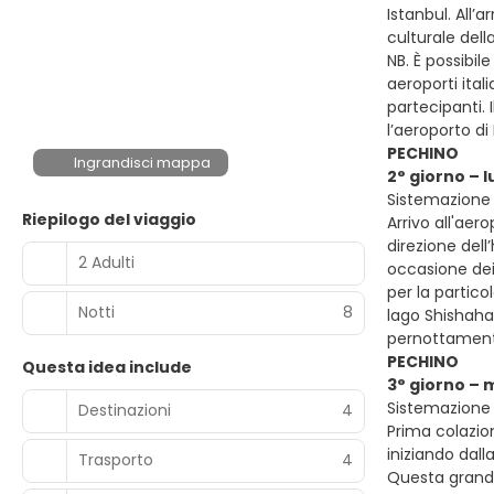
Istanbul. All’
culturale del
NB. È possibil
aeroporti ita
partecipanti. 
l’aeroporto di
PECHINO
Ingrandisci mappa
2° giorno – 
Sistemazione 
Riepilogo del viaggio
Arrivo all'aer
direzione dell
2 Adulti
occasione dei 
per la partico
Notti
8
lago Shishahai
pernottamen
PECHINO
Questa idea include
3° giorno –
Sistemazione 
Destinazioni
4
Prima colazion
iniziando dall
Trasporto
4
Questa grandi