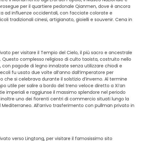
 si prosegue per il quartiere pedonale Qianmen, dove è ancora
ata ad influenze occidentali, con facciate colorate e
i tradizionali cinesi, artigianato, gioielli e souvenir. Cena in
ato per visitare il Tempio del Cielo, il più sacro e ancestrale
. Questo complesso religioso di culto taoista, costruito nello
, con pagode di legno innalzate senza utilizzare chiodi e
ecoli fu usato due volte all’anno dall’imperatore per
to che si celebrava durante il solstizio d’inverno. Al termine
mpo utile per salire a bordo del treno veloce diretto a Xi’an
astie imperiali e raggiunse il massimo splendore nel periodo
 inoltre uno dei fiorenti centri di commercio situati lungo la
el Mediterraneo. All’arrivo trasferimento con pullman privato in
vato verso Lingtong, per visitare il famosissimo sito