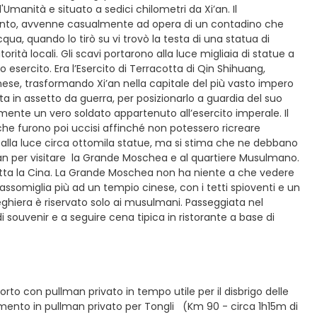
Umanità e situato a sedici chilometri da Xi’an. Il
cento, avvenne casualmente ad opera di un contadino che
ua, quando lo tirò su vi trovò la testa di una statua di
rità locali. Gli scavi portarono alla luce migliaia di statue a
o esercito. Era l’Esercito di Terracotta di Qin Shihuang,
inese, trasformando Xi’an nella capitale del più vasto impero
ta in assetto da guerra, per posizionarlo a guardia del suo
mente un vero soldato appartenuto all’esercito imperale. Il
, che furono poi uccisi affinché non potessero ricreare
e alla luce circa ottomila statue, ma si stima che ne debbano
i’an per visitare la Grande Moschea e al quartiere Musulmano.
tutta la Cina. La Grande Moschea non ha niente a che vedere
assomiglia più ad un tempio cinese, con i tetti spioventi e un
preghiera è riservato solo ai musulmani. Passeggiata nel
i souvenir e a seguire cena tipica in ristorante a base di
rto con pullman privato in tempo utile per il disbrigo delle
erimento in pullman privato per Tongli (Km 90 - circa 1h15m di