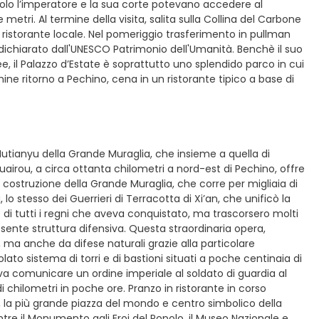
. Solo l’imperatore e la sua corte potevano accedere al
ri. Al termine della visita, salita sulla Collina del Carbone
 ristorante locale. Nel pomeriggio trasferimento in pullman
e, dichiarato dall'UNESCO Patrimonio dell'Umanità. Benchè il suo
, il Palazzo d’Estate è soprattutto uno splendido parco in cui
ine ritorno a Pechino, cena in un ristorante tipico a base di
Mutianyu della Grande Muraglia, che insieme a quella di
uairou, a circa ottanta chilometri a nord-est di Pechino, offre
costruzione della Grande Muraglia, che corre per migliaia di
lo stesso dei Guerrieri di Terracotta di Xi’an, che unificò la
e di tutti i regni che aveva conquistato, ma trascorsero molti
sente struttura difensiva. Questa straordinaria opera,
 ma anche da difese naturali grazie alla particolare
ato sistema di torri e di bastioni situati a poche centinaia di
eva comunicare un ordine imperiale al soldato di guardia al
 chilometri in poche ore. Pranzo in ristorante in corso
, la più grande piazza del mondo e centro simbolico della
tre il Monumento agli Eroi del Popolo, il Museo Nazionale e