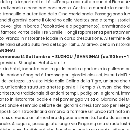
 delle più importanti città sull’acqua costruite a sud del Fiume Azz
 tradizionale cinese ben conservata. Costruita durante la dinastia
 tranquilla e autentica della Cina meridionale. Passeggiando lungo
didi giardini, come il Giardino della Meditazione e templi storici.
acevoli gite in barca (facoltative e a pagamento), ammirando da 
l famoso Ponte delle Tre Sorelle. Tongli rappresenta perfettament
o. Pranzo in ristorante locale in corso d’escursione. Al termine de
illenaria situata sulla riva del Lago Taihu. All’arrivo, cena in ris
ANGHAI
domenica 14 Settembre – SUZHOU / SHANGHAI (ca.110 km - 1
prevista: Shanghai Hotel 4 stelle
e in hotel, incontro con la guida locale e partenza in pullman pr
 del periodo Song ed è famosa per i giardini classici, inseriti dall'
 delicatezza. La visita inizia dalla Collina della Tigre, un’area ch
a, un'iconica struttura a sette piani e il Tempio Yunyan, che risale
hitettura tradizionale di antichi templi, padiglioni e giardini, i
pranzo in ristorante locale e nel pomeriggio visita al Giardino del M
ezionale esempio dell'arte dei giardini cinesi, famoso per l’elegan
sposti con straordinaria armonia a formare un unico raffinato i
rarsi, creando un'atmosfera di pace e serenità, tanto da essere c
onale. A seguire, passeggiata lungo via Pingjiang una strada las
antiche case tradizionali che fiancheggiano la via oggi ospitano ca