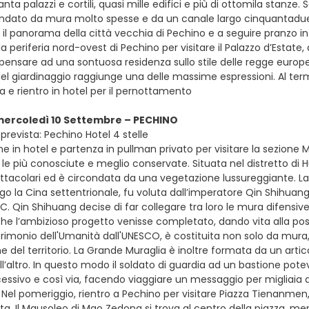
nta palazzi e cortili, quasi mille edifici e più di ottomila stanze
ondato da mura molto spesse e da un canale largo cinquantadue met
il panorama della città vecchia di Pechino e a seguire pranzo in
la periferia nord-ovest di Pechino per visitare il Palazzo d’Estat
ensare ad una sontuosa residenza sullo stile delle regge europee
del giardinaggio raggiunge una delle massime espressioni. Al term
a e rientro in hotel per il pernottamento
mercoledì 10 Settembre – PECHINO
prevista: Pechino Hotel 4 stelle
e in hotel e partenza in pullman privato per visitare la sezione 
 le più conosciute e meglio conservate. Situata nel distretto di H
tacolari ed è circondata da una vegetazione lussureggiante. La 
go la Cina settentrionale, fu voluta dall’imperatore Qin Shihuang, 
.C. Qin Shihuang decise di far collegare tra loro le mura difensiv
che l’ambizioso progetto venisse completato, dando vita alla pos
trimonio dell'Umanità dall'UNESCO, è costituita non solo da mura,
del territorio. La Grande Muraglia è inoltre formata da un articol
ll’altro. In questo modo il soldato di guardia ad un bastione pot
ssivo e così via, facendo viaggiare un messaggio per migliaia di
 Nel pomeriggio, rientro a Pechino per visitare Piazza Tienanmen
a. Il Mausoleo di Mao Zedong si trova al centro della piazza, men