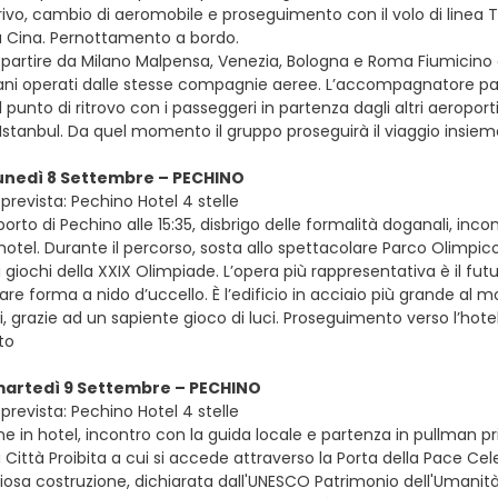
arrivo, cambio di aeromobile e proseguimento con il volo di linea Tu
la Cina. Pernottamento a bordo.
e partire da Milano Malpensa, Venezia, Bologna e Roma Fiumicino con 
liani operati dalle stesse compagnie aeree. L’accompagnatore pa
Il punto di ritrovo con i passeggeri in partenza dagli altri aeropor
 Istanbul. Da quel momento il gruppo proseguirà il viaggio insie
lunedì 8 Settembre – PECHINO
prevista: Pechino Hotel 4 stelle
oporto di Pechino alle 15:35, disbrigo delle formalità doganali, inc
’hotel. Durante il percorso, sosta allo spettacolare Parco Olimpico
giochi della XXIX Olimpiade. L’opera più rappresentativa è il fu
lare forma a nido d’uccello. È l’edificio in acciaio più grande al 
, grazie ad un sapiente gioco di luci. Proseguimento verso l’hot
to
 martedì 9 Settembre – PECHINO
prevista: Pechino Hotel 4 stelle
e in hotel, incontro con la guida locale e partenza in pullman pr
a Città Proibita a cui si accede attraverso la Porta della Pace Cel
osa costruzione, dichiarata dall'UNESCO Patrimonio dell'Umanità, 