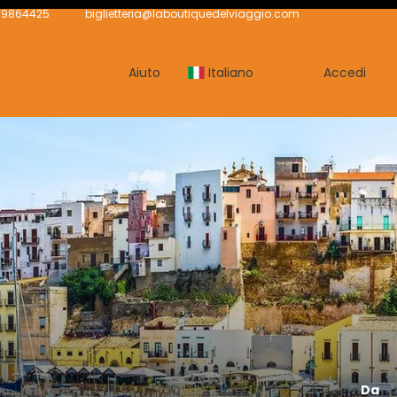
239864425
biglietteria@laboutiquedelviaggio.com
Aiuto
Italiano
Accedi
Da