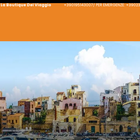
La Boutique Del Viaggio
+390195143007/ PER EMERGENZE: +390