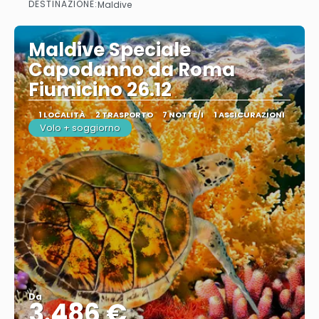
DESTINAZIONE:
Maldive
Maldive Speciale
Capodanno da Roma
Fiumicino 26.12
1 LOCALITÀ
2 TRASPORTO
7 NOTTE/I
1 ASSICURAZIONI
Volo + soggiorno
Da
3.486 €