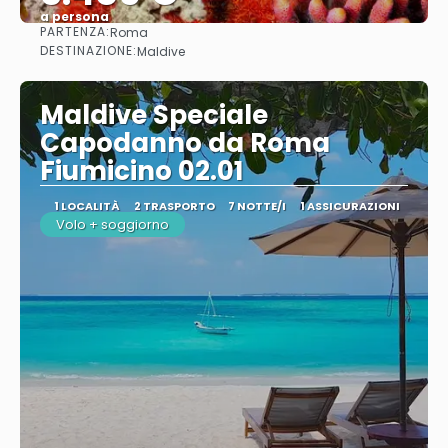
a persona
PARTENZA:
Roma
Vedere
DESTINAZIONE:
Maldive
Maldive Speciale
Capodanno da Roma
Fiumicino 02.01
1 LOCALITÀ
2 TRASPORTO
7 NOTTE/I
1 ASSICURAZIONI
Volo + soggiorno