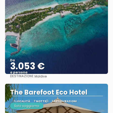
Da
3.053 €
a persona
DESTINAZIONE:
Maldive
Vedere
The Barefoot Eco Hotel
1 LOCALITÀ
7 NOTTE/I
1 ASSICURAZIONI
Solo soggiorno