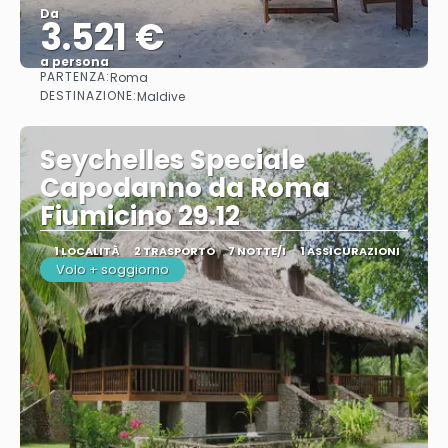
Da
3.521 €
a persona
PARTENZA:
Roma
Vedere
DESTINAZIONE:
Maldive
Seychelles Speciale
Capodanno da Roma
Fiumicino 29.12
1 LOCALITÀ
2 TRASPORTO
7 NOTTE/I
1 ASSICURAZIONI
Volo + soggiorno