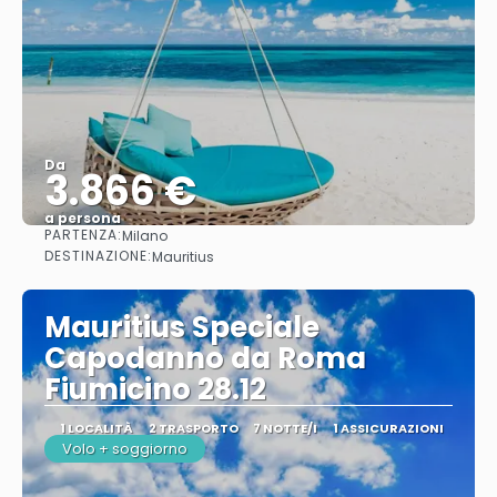
Da
3.866 €
a persona
PARTENZA:
Milano
Vedere
DESTINAZIONE:
Mauritius
Mauritius Speciale
Capodanno da Roma
Fiumicino 28.12
1 LOCALITÀ
2 TRASPORTO
7 NOTTE/I
1 ASSICURAZIONI
Volo + soggiorno