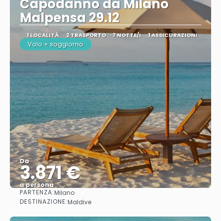
Capodanno da Milano
Malpensa 29.12
1 LOCALITÀ
2 TRASPORTO
7 NOTTE/I
1 ASSICURAZIONI
Volo + soggiorno
Da
3.871 €
a persona
PARTENZA:
Milano
Vedere
DESTINAZIONE:
Maldive