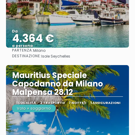
Da
4.364 €
a persona
PARTENZA:
Milano
Vedere
DESTINAZIONE:
Isole Seychelles
Mauritius Speciale
Capodanno da Milano
Malpensa 28.12
1 LOCALITÀ
2 TRASPORTO
7 NOTTE/I
1 ASSICURAZIONI
Volo + soggiorno