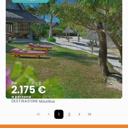
Da
2.175 €
a persona
DESTINAZIONE:
Mauritius
Vedere
1
2