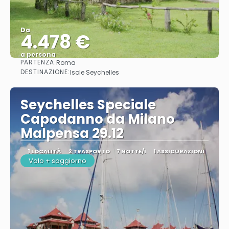
Da
4.478 €
a persona
PARTENZA:
Roma
Vedere
DESTINAZIONE:
Isole Seychelles
Seychelles Speciale
Capodanno da Milano
Malpensa 29.12
1 LOCALITÀ
2 TRASPORTO
7 NOTTE/I
1 ASSICURAZIONI
Volo + soggiorno