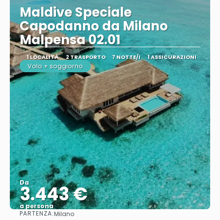
Maldive Speciale
Capodanno da Milano
Malpensa 02.01
1 LOCALITÀ
2 TRASPORTO
7 NOTTE/I
1 ASSICURAZIONI
Volo + soggiorno
Da
3.443 €
a persona
PARTENZA:
Milano
Vedere