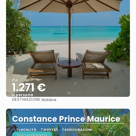
Da
1.271 €
a persona
DESTINAZIONE:
Maldive
Vedere
Constance Prince Maurice
1 LOCALITÀ
7 NOTTE/I
1 ASSICURAZIONI
Solo soggiorno