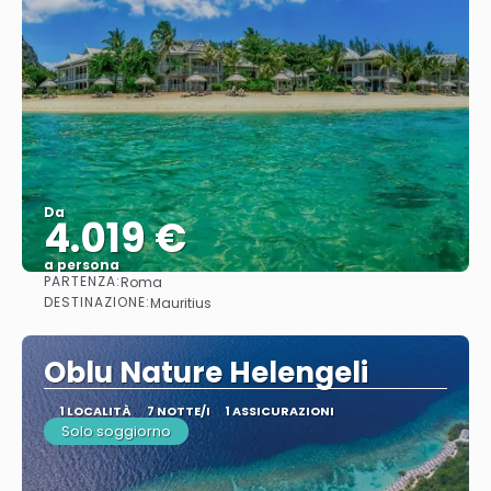
Da
4.019 €
a persona
PARTENZA:
Roma
Vedere
DESTINAZIONE:
Mauritius
Oblu Nature Helengeli
1 LOCALITÀ
7 NOTTE/I
1 ASSICURAZIONI
Solo soggiorno