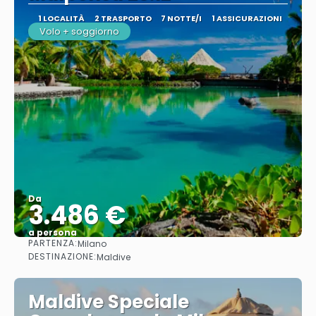
1 LOCALITÀ
2 TRASPORTO
7 NOTTE/I
1 ASSICURAZIONI
Volo + soggiorno
Da
3.486 €
a persona
PARTENZA:
Milano
Vedere
DESTINAZIONE:
Maldive
Maldive Speciale